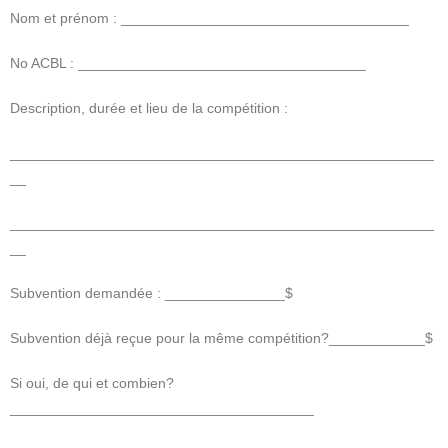
Nom et prénom : ____________________________________
No ACBL : ____________________________________
Description, durée et lieu de la compétition :
_____________________________________________________
__
_____________________________________________________
__
Subvention demandée : _______________$
Subvention déjà reçue pour la même compétition?____________$
Si oui, de qui et combien?
______________________________________