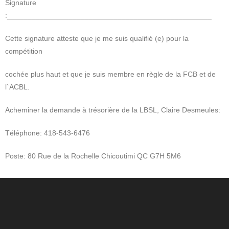
Signature
:__________________________________________________
Cette signature atteste que je me suis qualifié (e) pour la
compétition
cochée plus haut et que je suis membre en règle de la FCB et de
l`ACBL.
Acheminer la demande à trésorière de la LBSL, Claire Desmeules:
Téléphone: 418-543-6476
Poste: 80 Rue de la Rochelle Chicoutimi QC G7H 5M6